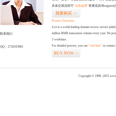
具体交易流程可
“点击这里”
查看或咨询support@
我要购买
>>
Process Overview:
4.cn is a world leading domain escrow service plat
million RMB transaction volume every year. We promi
联系我们
5 workdays.
For detailed process, you can
“visit here”
or contact
QQ：2726103981
BUY NOW
>>
Copyright © 1998 -2025 www.